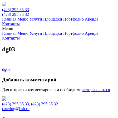
Skip
to
(423) 295 35 33
content
(423) 295 35 32
Главная
Меню
Услуги
Площадки
Портфолио
Аренда
Контакты
Меню
Главная
Меню
Услуги
Площадки
Портфолио
Аренда
Контакты
dg03
Навигация
dg03
по
Добавить комментарий
записям
Для отправки комментария вам необходимо
авторизоваться
.
(423) 295 35 33,
(423) 295 35 32
catering@bsb.ru